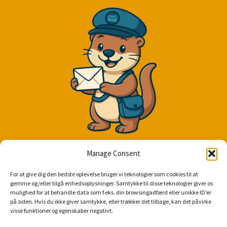
Få de seneste tilbud
Manage Consent
Otto skriver kun hvis der er nye kampagner eller vigtige nyheder.
For at give dig den bedste oplevelse bruger vi teknologier som cookies til at
gemme og/eller tilgå enhedsoplysninger. Samtykke til disse teknologier giver os
mulighed for at behandle data som f.eks. din browsingadfærd eller unikke ID’er
på siden. Hvis du ikke giver samtykke, eller trækker det tilbage, kan det påvirke
visse funktioner og egenskaber negativt.
TILMELD