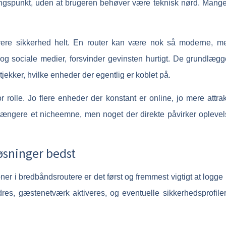
ngspunkt, uden at brugeren behøver være teknisk nørd. Mange af
rere sikkerhed helt. En router kan være nok så moderne, me
 og sociale medier, forsvinder gevinsten hurtigt. De grundlæg
ekker, hvilke enheder der egentlig er koblet på.
r rolle. Jo flere enheder der konstant er online, jo mere attra
e længere et nicheemne, men noget der direkte påvirker opleve
øsninger bedst
oner i bredbåndsroutere er det først og fremmest vigtigt at logge
res, gæstenetværk aktiveres, og eventuelle sikkerhedsprofiler 