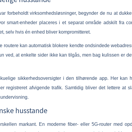
 var forbeholdt virksomhedsløsninger, begynder de nu at dukke
or smart-enheder placeres i et separat område adskilt fra com
t, selv hvis én enhed bliver kompromitteret.
Nogle routere kan automatisk blokere kendte ondsindede webadress
n ved, at enkelte sider ikke kan tilgås, men bag kulissen er det
uelige sikkerhedsoversigter i den tilhørende app. Her kan h
 registreret afvigende trafik. Samtidig bliver det lettere at s
rnundervisning.
anske husstande
skellen markant. En moderne fiber- eller 5G-router med opda