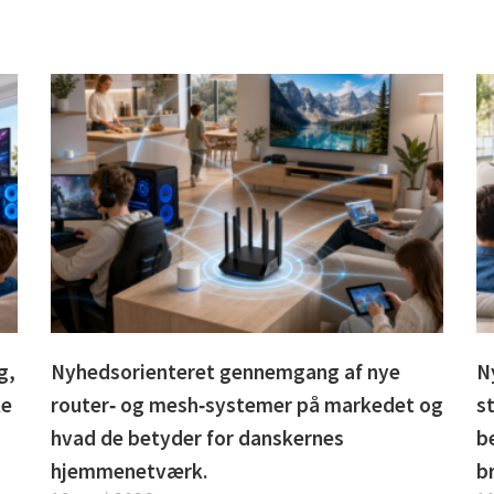
g,
Nyhedsorienteret gennemgang af nye
N
ke
router‑ og mesh‑systemer på markedet og
s
hvad de betyder for danskernes
b
hjemmenetværk.
b