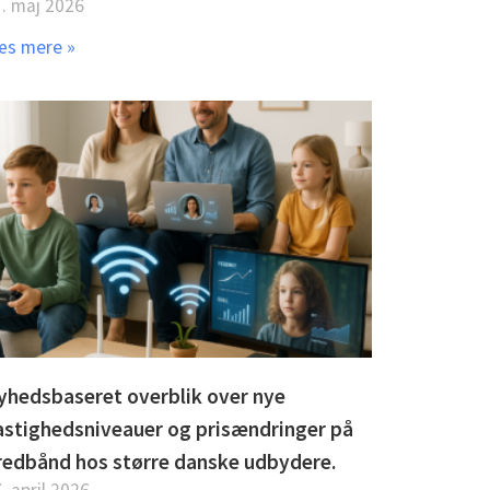
. maj 2026
æs mere »
yhedsbaseret overblik over nye
astighedsniveauer og prisændringer på
redbånd hos større danske udbydere.