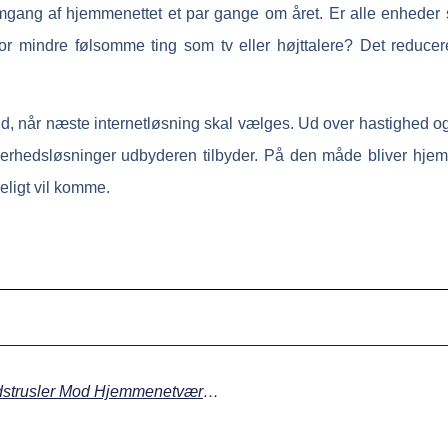
gang af hjemmenettet et par gange om året. Er alle enheder 
rk for mindre følsomme ting som tv eller højttalere? Det reduce
d, når næste internetløsning skal vælges. Ud over hastighed og p
kerhedsløsninger udbyderen tilbyder. På den måde bliver hjem
eligt vil komme.
Nyhedspræget Artikel Om Aktuelle Sikkerhedstrusler Mod Hjemmenetværk Og Nye Sikkerhedsfunktioner I Bredbåndsroutere.