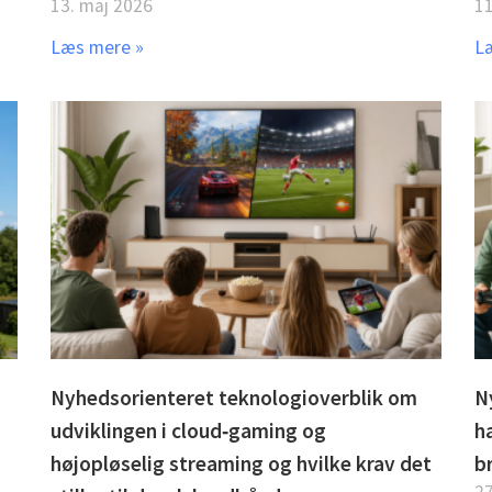
13. maj 2026
11
Læs mere »
L
Nyhedsorienteret teknologioverblik om
N
udviklingen i cloud‑gaming og
h
d
højopløselig streaming og hvilke krav det
b