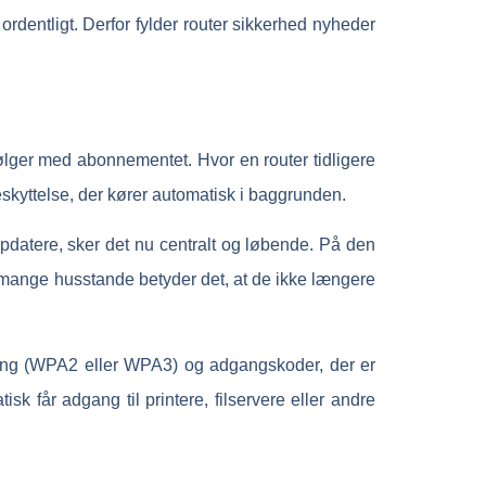
rdentligt. Derfor fylder router sikkerhed nyheder
ølger med abonnementet. Hvor en router tidligere
eskyttelse, der kører automatisk i baggrunden.
opdatere, sker det nu centralt og løbende. På den
 mange husstande betyder det, at de ikke længere
ring (WPA2 eller WPA3) og adgangskoder, der er
k får adgang til printere, filservere eller andre