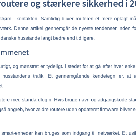
outere og stærkere sikkerhed i 2
trøm i kontakten. Samtidig bliver routeren et mere oplagt mål fo
rk. Denne artikel gennemgår de nyeste tendenser inden for 
danske husstande langt bedre end tidligere.
hjemmenet
gt, og mønstret er tydeligt. I stedet for at gå efter hver enk
le husstandens trafik. Et gennemgående kendetegn er, at 
t.
tere med standardlogin. Hvis brugernavn og adgangskode stadig
gså angreb, hvor ældre routere uden opdateret firmware bliver sc
e smart-enheder kan bruges som indgang til netværket. Et usi