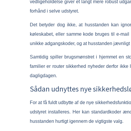
vedligeholdelse giver et langt mere robust udga
forhånd i selve udstyret.
Det betyder dog ikke, at husstanden kan igno
køleskabet, eller samme kode bruges til e-mail
unikke adgangskoder, og at husstanden jævnligt tj
Samtidig spiller brugsmønstret i hjemmet en sto
familier er router sikkerhed nyheder derfor ikk
dagligdagen.
Sådan udnyttes nye sikkerhedsl
For at få fuldt udbytte af de nye sikkerhedsfunkti
udstyret installeres. Her kan standardkoder ænd
husstanden hurtigt igennem de vigtigste valg.