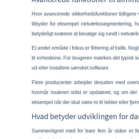
Hvor avancerede sikkerhedsfunktioner tidligere
tilbyder for eksempel netværkssegmentering, hv
betydeligt sværere at bevæge sig rundt i netværke
Et andet område i fokus er filtrering af trafik. 
til enhederne. For brugeren mærkes det typisk ku
ud eller installere uønsket software.
Flere producenter arbejder desuden med oversk
hvornår routeren sidst er opdateret, og om der er
eksempel når der skal være ro til lektier eller fje
Hvad betyder udviklingen for d
Sammenlignet med for bare fem år siden er for