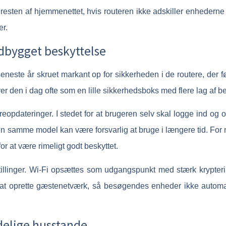
resten af hjemmenettet, hvis routeren ikke adskiller enhederne o
er.
dbygget beskyttelse
este år skruet markant op for sikkerheden i de routere, der f
r den i dag ofte som en lille sikkerhedsboks med flere lag af b
opdateringer. I stedet for at brugeren selv skal logge ind og 
n samme model kan være forsvarlig at bruge i længere tid. For
r at være rimeligt godt beskyttet.
stillinger. Wi-Fi opsættes som udgangspunkt med stærk krypte
 at oprette gæstenetværk, så besøgendes enheder ikke automatis
delige husstande