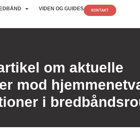
EDBÅND
VIDEN OG GUIDES
KONTAKT
rtikel om aktuelle
ler mod hjemmenetv
ioner i bredbåndsro