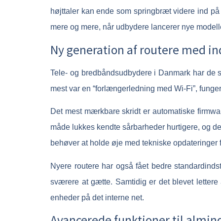
højttaler kan ende som springbræt videre ind på 
mere og mere, når udbydere lancerer nye modell
Ny generation af routere med in
Tele- og bredbåndsudbydere i Danmark har de sen
mest var en “forlængerledning med Wi-Fi”, fungere
Det mest mærkbare skridt er automatiske firmware
måde lukkes kendte sårbarheder hurtigere, og de
behøver at holde øje med tekniske opdateringer fo
Nyere routere har også fået bedre standardind
sværere at gætte. Samtidig er det blevet lettere
enheder på det interne net.
Avancerede funktioner til almin