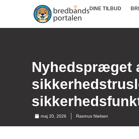
DINE TILBUD
BR
Nyhedspræget a
sikkerhedstrus
sikkerhedsfunkt
maj 20, 2026
Rasmus Nielsen