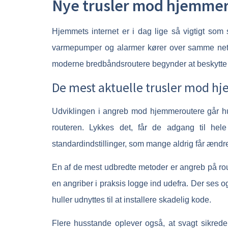
Nye trusler mod hjemmer
Hjemmets internet er i dag lige så vigtigt som s
varmepumper og alarmer kører over samme netvæ
moderne bredbåndsroutere begynder at beskytte 
De mest aktuelle trusler mod 
Udviklingen i angreb mod hjemmeroutere går hurti
routeren. Lykkes det, får de adgang til he
standardindstillinger, som mange aldrig får ændre
En af de mest udbredte metoder er angreb på rou
en angriber i praksis logge ind udefra. Der ses o
huller udnyttes til at installere skadelig kode.
Flere husstande oplever også, at svagt sikred