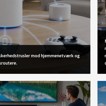
ikkerhedstrusler mod hjemmenetværk og
sroutere.