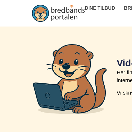
DINE TILBUD
BR
Vid
Her fi
intern
Vi skr