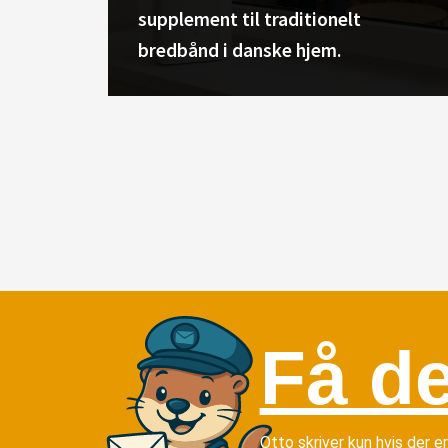
supplement til traditionelt
bredbånd i danske hjem.
Få de
Otto skriver kun hvis der e