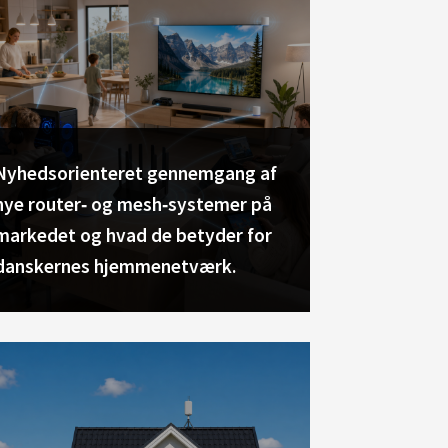
Nyhedsorienteret gennemgang af
nye router‑ og mesh‑systemer på
markedet og hvad de betyder for
danskernes hjemmenetværk.