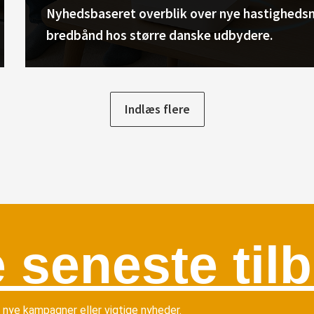
Nyhedsbaseret overblik over nye hastighedsn
bredbånd hos større danske udbydere.
Indlæs flere
 seneste til
r nye kampagner eller vigtige nyheder.