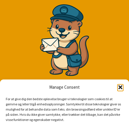
Få de seneste tilbud
Manage Consent
Otto skriver kun hvis der er nye kampagner eller vigtige nyheder.
For at give dig den bedste oplevelse bruger vi teknologier som cookies til at
gemme og/eller tilgå enhedsoplysninger. Samtykke til disse teknologier giver os
mulighed for at behandle data som f.eks. din browsingadfærd eller unikke ID’er
på siden. Hvis du ikke giver samtykke, eller trækker det tilbage, kan det påvirke
visse funktioner og egenskaber negativt.
TILMELD