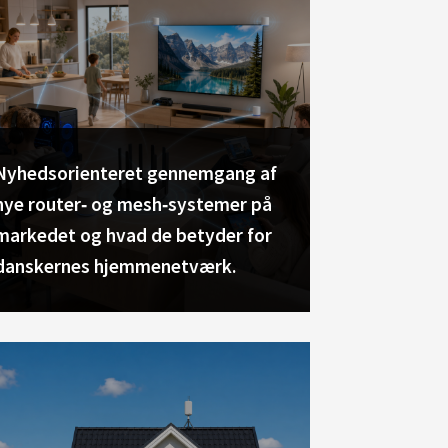
Nyhedsorienteret gennemgang af
nye router‑ og mesh‑systemer på
markedet og hvad de betyder for
danskernes hjemmenetværk.