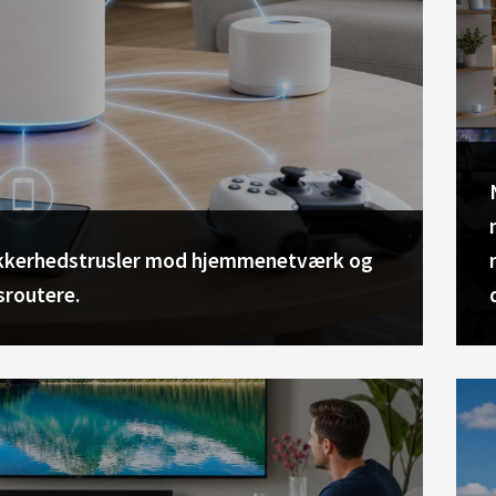
ikkerhedstrusler mod hjemmenetværk og
sroutere.