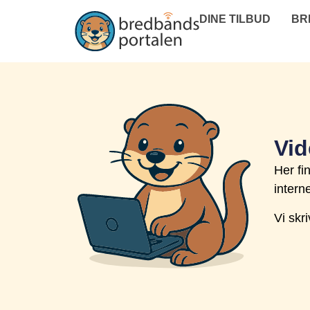
DINE TILBUD
BR
Vid
Her fi
intern
Vi skr