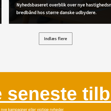
Nyhedsbaseret overblik over nye hastighedsn
bredbånd hos større danske udbydere.
Indlæs flere
 seneste til
r nye kampagner eller vigtige nyheder.