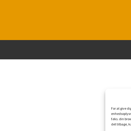
For at give d
enhedsoplysni
f.eks. din br
det tilbage, 