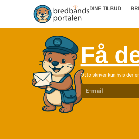
DINE TILBUD
BR
Få de
Otto skriver kun hvis der e