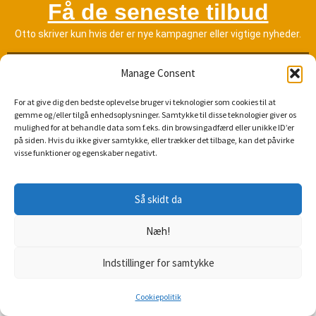
Få de seneste tilbud
Otto skriver kun hvis der er nye kampagner eller vigtige nyheder.
Manage Consent
For at give dig den bedste oplevelse bruger vi teknologier som cookies til at
gemme og/eller tilgå enhedsoplysninger. Samtykke til disse teknologier giver os
TILMELD
mulighed for at behandle data som f.eks. din browsingadfærd eller unikke ID’er
på siden. Hvis du ikke giver samtykke, eller trækker det tilbage, kan det påvirke
visse funktioner og egenskaber negativt.
Så skidt da
© Bredbåndsportalen.dk 2026
Kontakt
Cookiepolitik (EU)
Næh!
Indstillinger for samtykke
Cookiepolitik